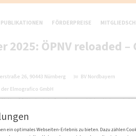
PUBLIKATIONEN
FÖRDERPREISE
MITGLIEDSC
r 2025: ÖPNV reloaded –
gerstraße 26, 90443 Nürnberg
BV Nordbayern
i der Elmografico GmbH
m Motto „ÖPNV reloaded – Gemeinsam mobil, kreativ inszeniert“ e
, einem spannenden Gastbeitrag sowie die Möglichkeit zum Aust
llungen
t in den Räumlichkeiten von Elmografico, Singerstraße 26 in Nürn
m Veranstaltungskalender zur Verfügung gestellt.
n ein optimales Webseiten-Erlebnis zu bieten. Dazu zählen Cookie