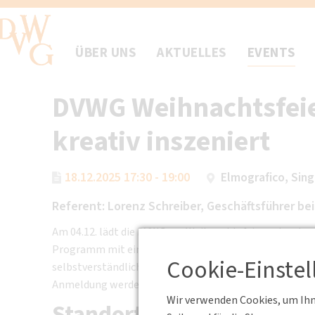
ÜBER UNS
AKTUELLES
EVENTS
DVWG Weihnachtsfeie
kreativ inszeniert
18.12.2025 17:30 - 19:00
Elmografico, Sin
Referent: Lorenz Schreiber, Geschäftsführer be
Am 04.12. lädt die DVWG zur Weihnachtsfeier unter de
Programm mit einem unterhaltsamen Weihnachts-Quiz
Cookie-Einste
selbstverständlich gesorgt. Die Weihnachtsfeier finde
Anmeldung werden rechtzeitig per E-Mail sowie hier i
Wir verwenden Cookies, um Ihne
Standort