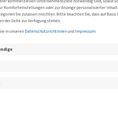
serer kommerziellen Unternehmensziele notwendig sind, sowie solc
r Komforteinstellungen oder zur Anzeige personalisierter Inhal
egorien Sie zulassen möchten. Bitte beachten Sie, dass auf Basi
en der Seite zur Verfügung stehen.
Sie in unseren
Datenschutzrichtlinien
und
Impressum
.
endige
s