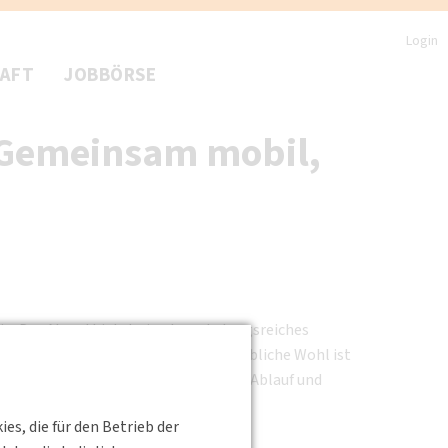
Login
HAFT
JOBBÖRSE
 Gemeinsam mobil,
in. Der Abend bietet ein abwechslungsreiches
ausch und Networking. Für das leibliche Wohl ist
berg statt. Weitere Informationen zu Ablauf und
s, die für den Betrieb der