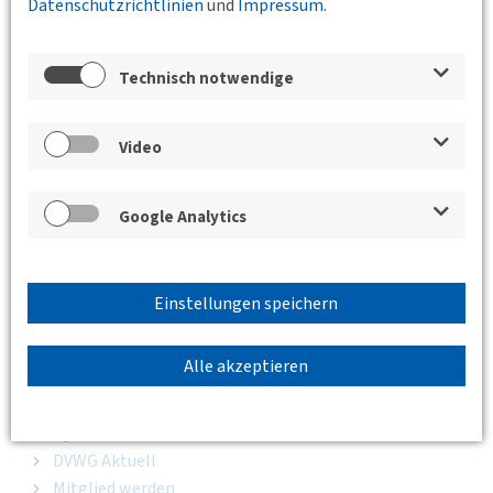
Datenschutzrichtlinien
und
Impressum
.
Rückblick Tag der Verkehrswissenschaft 2023
Sommerfest
Fachexkursionen der DVWG
Technisch notwendige
Shaping Mobility Awards
Archiv
Video
Publikationen
Journal für Mobilität und Verkehr
DVWG aktuell
Google Analytics
Standpunkt
Schriftenreihe
Förderpreise
Einstellungen speichern
Carl-Pirath-Preis
Henry-Lampke-Preis
Alle akzeptieren
Stiftungspreis Mensch, Gesellschaft, Mobilität
Innovationspreis der deutschen Mobilitätswirtschaft
Mitgliedschaft
DVWG Aktuell
Mitglied werden