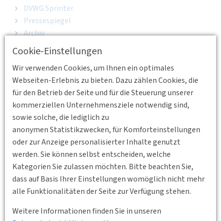
DVWG Sprinter
Pressespiegel
Archiv
Events
Cookie-Einstellungen
Veranstaltungskalender
Wir verwenden Cookies, um Ihnen ein optimales
Bezirksvereinigungen | Junges Forum
Webseiten-Erlebnis zu bieten. Dazu zählen Cookies, die
DACH-Tagung 2026
für den Betrieb der Seite und für die Steuerung unserer
DACH-Tagung 2026 - EN
kommerziellen Unternehmensziele notwendig sind,
DVWG Forum
sowie solche, die lediglich zu
Seehäfen
anonymen Statistikzwecken, für Komforteinstellungen
Schienenverkehr
oder zur Anzeige personalisierter Inhalte genutzt
Luftverkehr
werden. Sie können selbst entscheiden, welche
Ländliche Räume
Kategorien Sie zulassen möchten. Bitte beachten Sie,
Rückblick DVWG-Forum 2024
dass auf Basis Ihrer Einstellungen womöglich nicht mehr
Deutscher Mobilitätskongress
alle Funktionalitäten der Seite zur Verfügung stehen.
Tag der Verkehrswissenschaft
Rückblick Tag der Verkehrswissenschaft 2025
Weitere Informationen finden Sie in unseren
Rückblick Tag der Verkehrswissenschaft 2024