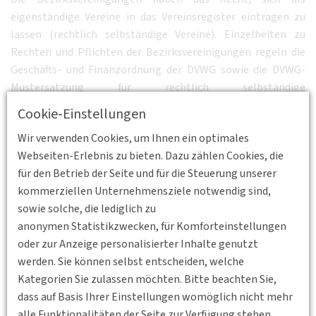
eigenständige Vereine in das Vereinsregister eintragen zu
lassen (rechtlich selbständige Vereine). Einzelheiten zu
Rechten und Pflichten der Bezirksvereinigungen regeln die
Geschäfts- und Finanzordnung der DVWG sowie die DVWG-
Mustersatzung für rechtlich selbständige
Bezirksvereinigungen.
Cookie-Einstellungen
Wir verwenden Cookies, um Ihnen ein optimales
Webseiten-Erlebnis zu bieten. Dazu zählen Cookies, die
für den Betrieb der Seite und für die Steuerung unserer
kommerziellen Unternehmensziele notwendig sind,
sowie solche, die lediglich zu
anonymen Statistikzwecken, für Komforteinstellungen
oder zur Anzeige personalisierter Inhalte genutzt
werden. Sie können selbst entscheiden, welche
Kategorien Sie zulassen möchten. Bitte beachten Sie,
dass auf Basis Ihrer Einstellungen womöglich nicht mehr
alle Funktionalitäten der Seite zur Verfügung stehen.