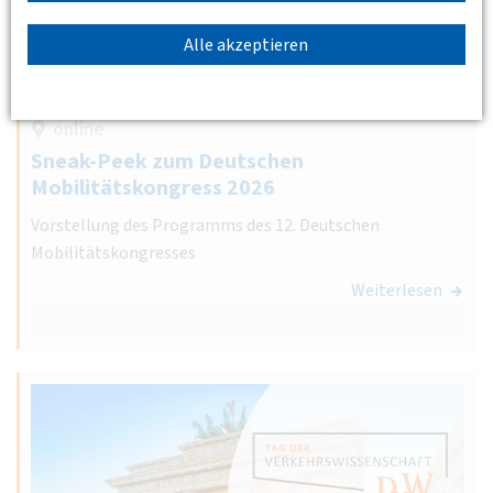
Alle akzeptieren
09.04.2026 11:00 - 12:00
online
Sneak-Peek zum Deutschen
Mobilitätskongress 2026
Vorstellung des Programms des 12. Deutschen
Mobilitätskongresses
Weiterlesen