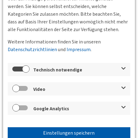
15.04.2026
werden. Sie können selbst entscheiden, welche
Messe Berlin
Kategorien Sie zulassen möchten. Bitte beachten Sie,
Bus2Bus
dass auf Basis Ihrer Einstellungen womöglich nicht mehr
alle Funktionalitäten der Seite zur Verfügung stehen.
Die BUS2BUS ist Business-Plattform und Trend-
Barometer für die Bus- und Zulieferindustrie in
Weitere Informationen finden Sie in unseren
Deutschland und Europa. Sie legt ihren klaren Fokus auf
Datenschutzrichtlinien
und
Impressum
.
Zukunftstechnologien und…
Weiterlesen
Technisch notwendige
Video
Google Analytics
Einstellungen speichern