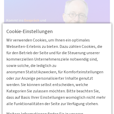
Cookie-Einstellungen
Wir verwenden Cookies, um Ihnen ein optimales
Webseiten-Erlebnis zu bieten. Dazu zählen Cookies, die
für den Betrieb der Seite und für die Steuerung unserer
kommerziellen Unternehmensziele notwendig sind,
"Was macht eigentlich ein Verkehrspolitiker?" Dieser Frage
sowie solche, die lediglich zu
beantwortet Matthias Gastel am Di, 16.06. um 18 Uhr im POT
anonymen Statistikzwecken, für Komforteinstellungen
161 in einer Townhall-Diskussion, die vom FSR Verkehr und
oder zur Anzeige personalisierter Inhalte genutzt
der DVWG BV Sachsen veranstaltet wird. Ihr bekommt
werden. Sie können selbst entscheiden, welche
Einblick in den Entstehungsprozess von verkehrspolitischen
Kategorien Sie zulassen möchten. Bitte beachten Sie,
Entscheidungen im Bundestag und könnt im Zuge dessen ins
dass auf Basis Ihrer Einstellungen womöglich nicht mehr
Gespräch kommen und eure Fragen zum Ablauf von
alle Funktionalitäten der Seite zur Verfügung stehen.
Verkehrspolitischen Maßnahmen im Bundestag stellen.