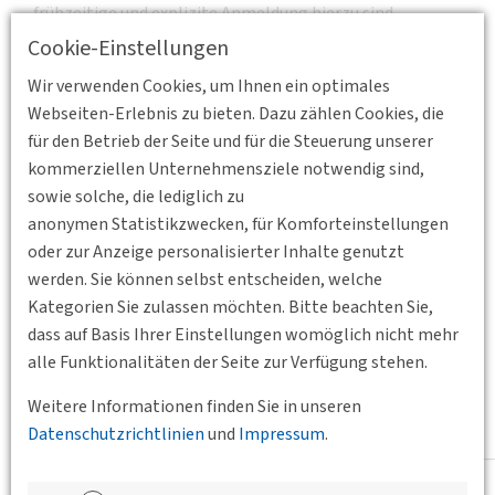
frühzeitige und explizite Anmeldung hierzu sind
ausdrücklich erwünscht!
Cookie-Einstellungen
Anschließend erwandern wir uns die berühmte
Wir verwenden Cookies, um Ihnen ein optimales
Nordbahntrasse und erhalten unterwegs kompetente
Webseiten-Erlebnis zu bieten. Dazu zählen Cookies, die
Erläuterungen. Und so geht es in Oberbarmen mit
„multimodalen“ Einblicken weiter.
für den Betrieb der Seite und für die Steuerung unserer
Nach einem Transfer mit der Schwebebahn zum
kommerziellen Unternehmensziele notwendig sind,
Wuppertaler Hauptbahnhof „erarbeiten“ wir uns den viel
sowie solche, die lediglich zu
gelobten neuen Bahnhofsvorplatz am Döppersberg.
anonymen Statistikzwecken, für Komforteinstellungen
Wohl verdient gönnen wir uns dann Erholung im
oder zur Anzeige personalisierter Inhalte genutzt
Restaurant „Al Howara“, wo das Sommerfest mit guten
werden. Sie können selbst entscheiden, welche
Gesprächen ausklingen kann.
Kategorien Sie zulassen möchten. Bitte beachten Sie,
dass auf Basis Ihrer Einstellungen womöglich nicht mehr
Ich hoffe auf sommerliche Temperaturen und freue mich auf
alle Funktionalitäten der Seite zur Verfügung stehen.
Ihre Anmeldungen.
Weitere Informationen finden Sie in unseren
Datenschutzrichtlinien
und
Impressum
.
______________________________________________________