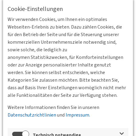
Cookie-Einstellungen
Wir verwenden Cookies, um Ihnen ein optimales
Webseiten-Erlebnis zu bieten. Dazu zählen Cookies, die
für den Betrieb der Seite und für die Steuerung unserer
kommerziellen Unternehmensziele notwendig sind,
sowie solche, die lediglich zu
anonymen Statistikzwecken, für Komforteinstellungen
oder zur Anzeige personalisierter Inhalte genutzt
werden. Sie können selbst entscheiden, welche
Referent:
Kategorien Sie zulassen möchten. Bitte beachten Sie,
Martin Schneider
dass auf Basis Ihrer Einstellungen womöglich nicht mehr
Leiter Tunnelwelten, BBT-Infocenter, Brenner Basistunnel
alle Funktionalitäten der Seite zur Verfügung stehen.
BBT SE, Steinach in Tirol
Weitere Informationen finden Sie in unseren
Weitere Details zum Event und zur Anmeldung finden Sie
Datenschutzrichtlinien
und
Impressum
.
hier, sobald sie verfügbar sind.
Standort
Technisch notwendige