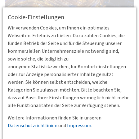
Cookie-Einstellungen
Wir verwenden Cookies, um Ihnen ein optimales
Das Format der „Themen junger Wissenschaftlerinnen und
Webseiten-Erlebnis zu bieten. Dazu zählen Cookies, die
Wissenschaftler“ bietet eine Plattform für junge
für den Betrieb der Seite und für die Steuerung unserer
Verkehrsforscherinnen und Verkehrsforscher, um sich über
kommerziellen Unternehmensziele notwendig sind,
aktuelle Forschungsarbeiten in ungezwungener Atmosphäre
sowie solche, die lediglich zu
auszutauschen. Die Darstellung der Themen erfolgt über
anonymen Statistikzwecken, für Komforteinstellungen
Kurzpräsentationen, anschließend wird darüber gemeinsam
oder zur Anzeige personalisierter Inhalte genutzt
diskutiert. Wir konnten wieder drei Vortragende gewinnen,
werden. Sie können selbst entscheiden, welche
die sich in ihrer Abschlussarbeit in unterschiedlichen
Kategorien Sie zulassen möchten. Bitte beachten Sie,
Forschungsbereichen mit relevanten Fragestellungen aus
dass auf Basis Ihrer Einstellungen womöglich nicht mehr
der Verkehrswissenschaft auseinandergesetzt haben:
alle Funktionalitäten der Seite zur Verfügung stehen.
Weitere Informationen finden Sie in unseren
Datenschutzrichtlinien
und
Impressum
.
Dr.-Ing. Miriam Magdolen, Karlsruher Institut für
Technologie (KIT):
Eine intrapersonelle routinenbasierte