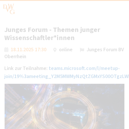
Junges Forum - Themen junger
Wissenschaftler*innen
18.11.2025 17:30
online
Junges Forum BV
Oberrhein
Link zur Teilnahme:
teams.microsoft.com/l/meetup-
join/19%3ameeting_Y2M5MWMyNzQtZGMxYS00OTgzLW