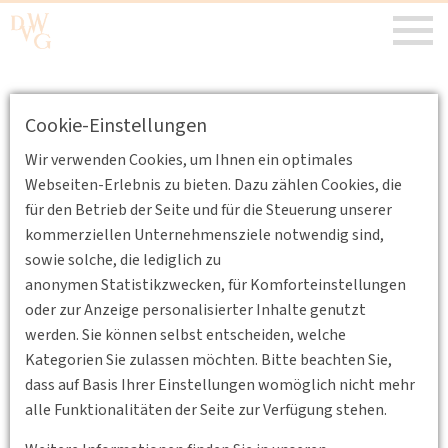
Partnerangebot: Euro–Trans 2012
Cookie-Einstellungen
"European transport area - idea and
reality"
Wir verwenden Cookies, um Ihnen ein optimales
Webseiten-Erlebnis zu bieten. Dazu zählen Cookies, die
21.06.2012
für den Betrieb der Seite und für die Steuerung unserer
kommerziellen Unternehmensziele notwendig sind,
Erstellt von
HGS
sowie solche, die lediglich zu
Die Faculty of Management and Economics of
anonymen Statistikzwecken, für Komforteinstellungen
Services der Universität Szczecin und das
oder zur Anzeige personalisierter Inhalte genutzt
Department of Transport der Warsaw School of
werden. Sie können selbst entscheiden, welche
Economics laden für den 24. und 25. September 2012
Kategorien Sie zulassen möchten. Bitte beachten Sie,
ein nach Szczecin zur Euro-Trans 2012. Der Kongress
dass auf Basis Ihrer Einstellungen womöglich nicht mehr
steht unter dem Motto "European transport area -
alle Funktionalitäten der Seite zur Verfügung stehen.
idea and reality".