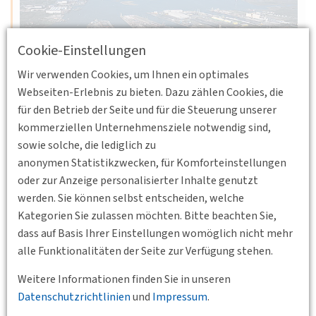
Cookie-Einstellungen
Wir verwenden Cookies, um Ihnen ein optimales
Webseiten-Erlebnis zu bieten. Dazu zählen Cookies, die
für den Betrieb der Seite und für die Steuerung unserer
kommerziellen Unternehmensziele notwendig sind,
sowie solche, die lediglich zu
09.10.2008 10:00 - 17:00
anonymen Statistikzwecken, für Komforteinstellungen
Rostock
oder zur Anzeige personalisierter Inhalte genutzt
6. DVWG-Baltisches Verkehrsforum
werden. Sie können selbst entscheiden, welche
Umweltmanagement in Seehafenbetrieb und
Kategorien Sie zulassen möchten. Bitte beachten Sie,
Seehafenerweiterung - Herausforderungen im
dass auf Basis Ihrer Einstellungen womöglich nicht mehr
wachsenden Ostseeverkehr
alle Funktionalitäten der Seite zur Verfügung stehen.
Weiterlesen
Weitere Informationen finden Sie in unseren
Erstellt von
Markus Engemann
Datenschutzrichtlinien
und
Impressum
.