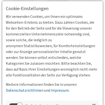
Cookie-Einstellungen
Wir verwenden Cookies, um Ihnen ein optimales
Webseiten-Erlebnis zu bieten. Dazu zählen Cookies, die
für den Betrieb der Seite und für die Steuerung unserer
kommerziellen Unternehmensziele notwendig sind,
sowie solche, die lediglich zu
anonymen Statistikzwecken, für Komforteinstellungen
Unsere Ballungsgebiete wachsen weiter in die Fläche. Stetig
oder zur Anzeige personalisierter Inhalte genutzt
neuer Mobilitätsbedarf ist die Folge. ÖPNV-Strukturen
werden. Sie können selbst entscheiden, welche
müssen mitwachsen, um der steigenden Nachfrage gerecht
Kategorien Sie zulassen möchten. Bitte beachten Sie,
zu werden. Ausgewiesene Fachleute möchten Ihnen die
dass auf Basis Ihrer Einstellungen womöglich nicht mehr
Chancen und Risiken der neuen Lage, aber auch ihre
alle Funktionalitäten der Seite zur Verfügung stehen.
Lösungsvorschläge und Visionen darlegen und zur Diskussion
stellen.
Weitere Informationen finden Sie in unseren
Datenschutzrichtlinien
und
Impressum
.
Wissenschaftliche Leitung: Prof. Dr.-Ing. Frank
Lademann,Technische Hochschule Mittelhessen, Fachgebiet