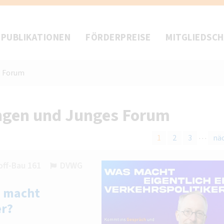
PUBLIKATIONEN
FÖRDERPREISE
MITGLIEDSC
s Forum
ngen und Junges Forum
…
1
2
3
nä
off-Bau 161
DVWG
 macht
er?