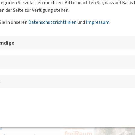
egorien Sie zulassen möchten. Bitte beachten Sie, dass auf Basi
en der Seite zur Verfügung stehen.
l, Rosenstraße 1, 30159
Sie in unseren
Datenschutzrichtlinien
und
Impressum
.
spruch und
endige
ines
erden unter Sicherstellung
s
DVWG Hamburg e. V.
e