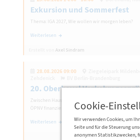
Exkursion und Sommerfest
Thema: IGA 2027, Wie wollen wir morgen leben?
Weiterlesen
Erstellt von
Axel Sindram
28.08.2026 09:00
Ziegeleipark Mildenbe
Zehdenick
BV Berlin-Brandenburg
20. Oberhavel Verkehrsgesprä
Zwischen Haushaltskürzungen und Verkehrswende: W
Cookie-Einste
ÖPNV finanziert werden?
Wir verwenden Cookies, um Ihne
Weiterlesen
Seite und für die Steuerung un
anonymen Statistikzwecken, fü