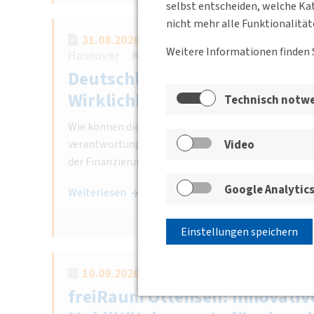
selbst entscheiden, welche Kat
nicht mehr alle Funktionalität
31.08.2026 09:30 - 16:00
Intercity Hote
Weitere Informationen finden 
Hannover
BV Niedersachsen-Bremen
Deutschlandtakt zwischen An
Wirklichkeit
Technisch notw
Wie können die Ziele der Verkehrsverlagerung und e
Video
verantwortungsvollen Energieeinsatzes erreicht w
der Finanzierung von Infrastruktur und Betrieb?
Google Analytic
Weiterlesen
Einstellungen speichern
10.09.2026 17:00
Hamburg-Altona
freiRaum Ottensen: Innovativ