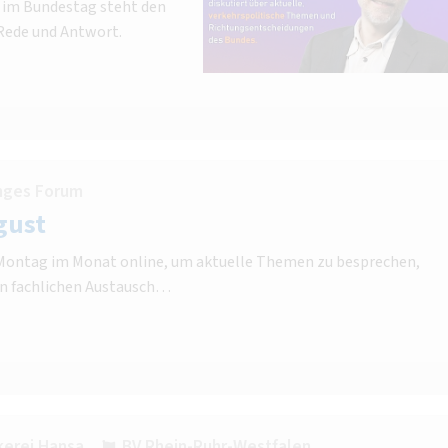
r im Bundestag steht den
Rede und Antwort.
nges Forum
gust
n Montag im Monat online, um aktuelle Themen zu besprechen,
n fachlichen Austausch…
erei Hansa
BV Rhein-Ruhr-Westfalen