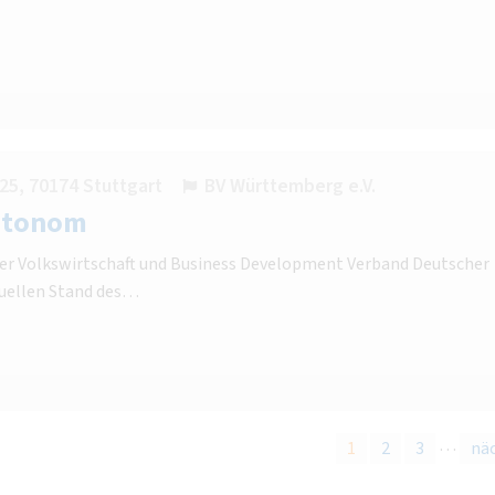
25, 70174 Stuttgart
BV Württemberg e.V.
autonom
iter Volkswirtschaft und Business Development Verband Deutscher
tuellen Stand des…
…
1
2
3
nä