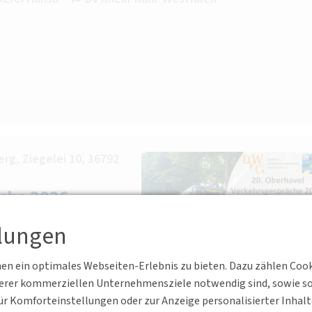
rg, Ziegelei 10, 16792
che 2026
ie kann ein attraktiver
llungen
n ein optimales Webseiten-Erlebnis zu bieten. Dazu zählen Cookie
serer kommerziellen Unternehmensziele notwendig sind, sowie solc
r Komforteinstellungen oder zur Anzeige personalisierter Inhal