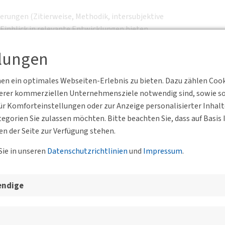
erungen (Zitierweise, Methodik, intersubjektive
inblick in relevante Entwicklungen bieten.
llungen
 April 2025
an Prof. Christian Laesser (christian.laesser@unisg.ch)
i 2025
(Verlängerung um einen Monat auf Anfrage möglich)
n ein optimales Webseiten-Erlebnis zu bieten. Dazu zählen Cookie
ust
serer kommerziellen Unternehmensziele notwendig sind, sowie solc
r Komforteinstellungen oder zur Anzeige personalisierter Inhal
egorien Sie zulassen möchten. Bitte beachten Sie, dass auf Basi
noten, mit minimaler Formatierung) einzureichen.
en der Seite zur Verfügung stehen.
Sie in unseren
Datenschutzrichtlinien
und
Impressum
.
aesser
(
christian.laesser(at)unisg.ch
)
endige
Verkehr: Radverkehr im urbanen Raum