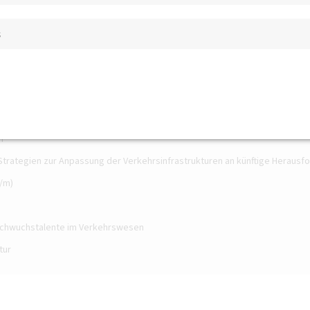
ag "Deine Bahn"
s
hr 2025
chen Beirat der DVWG
 DVWG: Strategische Weichenstellungen und neue Impulse
Verkehr
m
t: Strategien zur Anpassung der Verkehrsinfrastrukturen an künftige Heraus
/m)
achwuchstalente im Verkehrswesen
tur